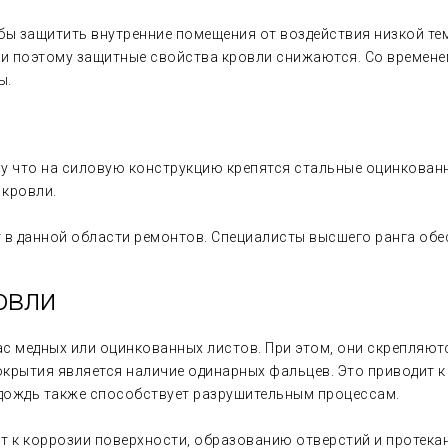
бы защитить внутренние помещения от воздействия низкой те
и поэтому защитные свойства кровли снижаются. Со временем
ы.
му что на силовую конструкцию крепятся стальные оцинкован
 кровли.
в данной области ремонтов. Специалисты высшего ранга обе
овли
ас медных или оцинкованных листов. При этом, они скрепляю
крытия является наличие одинарных фальцев. Это приводит к
 дождь также способствует разрушительным процессам.
 к коррозии поверхности, образованию отверстий и протек