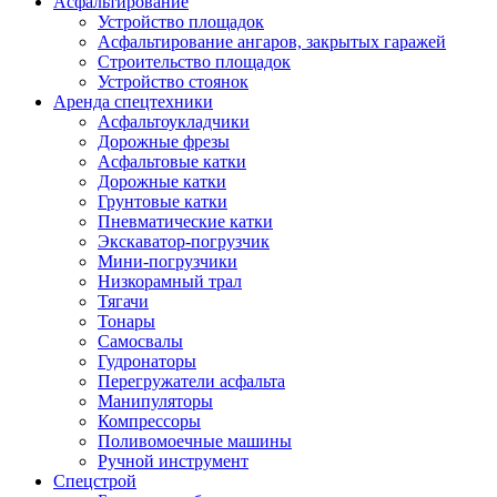
Асфальтирование
Устройство площадок
Асфальтирование ангаров, закрытых гаражей
Строительство площадок
Устройство стоянок
Аренда спецтехники
Асфальтоукладчики
Дорожные фрезы
Асфальтовые катки
Дорожные катки
Грунтовые катки
Пневматические катки
Экскаватор-погрузчик
Мини-погрузчики
Низкорамный трал
Тягачи
Тонары
Самосвалы
Гудронаторы
Перегружатели асфальта
Манипуляторы
Компрессоры
Поливомоечные машины
Ручной инструмент
Спецстрой