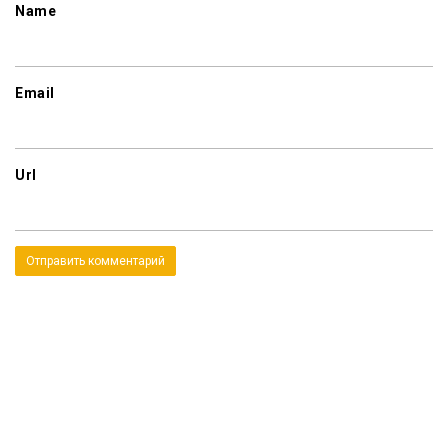
Name
Email
Url